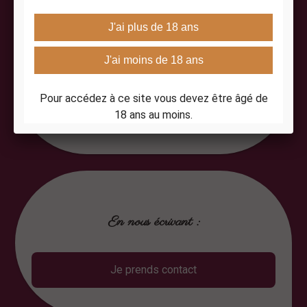
En demandant
un devis gratuit ?
Je demande un devis
En nous écrivant :
Je prends contact