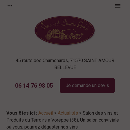
Panneau de gestion des cookies
more_horiz
menu
45 route des Chamonards, 71570 SAINT AMOUR
BELLEVUE
06 14 76 98 05
Je demande un devis
Vous êtes ici :
Accueil
>
Actualités
> Salon des vins et
Produits du Terroirs à Voreppe (38). Un salon conviviale
où vous, pourrez déguster nos vins