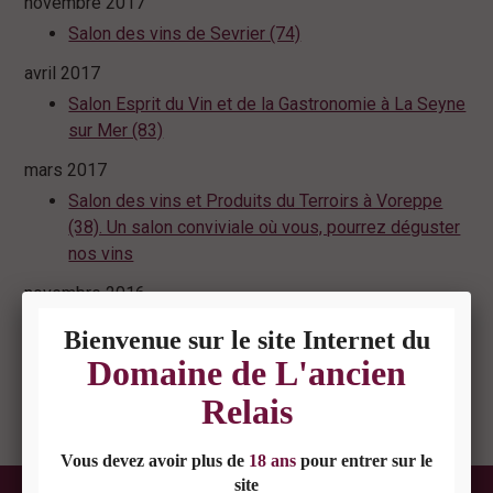
novembre 2017
Salon des vins de Sevrier (74)
avril 2017
Salon Esprit du Vin et de la Gastronomie à La Seyne
sur Mer (83)
mars 2017
Salon des vins et Produits du Terroirs à Voreppe
(38). Un salon conviviale où vous, pourrez déguster
nos vins
novembre 2016
Salon des vins de Sévrier (74)
Voir toutes les actualités